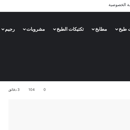
 الخصوصية
 طبخ
مطابخ
تكتيكات الطبخ
مشروبات
رجيم
0
104
3 دقائق