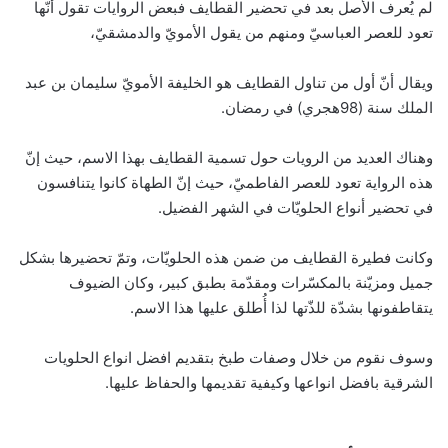
لم يُعرف الأصل بعد في تحضير القطايف فبعض الروايات تقول أنّها
تعود للعصر العباسيّ ومنهم من يقول الأمويّ والدمشقيّ،
ويقال أنّ أول من تناول القطايف هو الخليفة الأمويّ سليمان بن عبد
الملك سنة (98هجري) في رمضان.
وهناك العديد من الرويات حول تسمية القطايف بهذا الاسم، حيث إنّ
هذه الرواية تعود للعصر الفاطميّ، حيث إنّ الطهاة كانوا يتنافسون
في تحضير أنواع الحلويّات في الشهر الفضيل.
وكانت فطيرة القطايف من ضمن هذه الحلويّات، وتمّ تحضيرها بشكل
جميل ومزيّنة بالمكسّرات ومقدّمة بطبق كبير، وكان الضيوف
يتقاطفونها بشدّة للذّتها لذا أُطلق عليها هذا الاسم.
وسوف نقوم من خلال وصفات طبخ بتقديم افضل انواع الحلويات
الشرقية بافضل انواعها وكيفية تقديمها والحفاظ عليها.