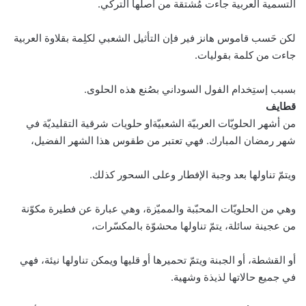
التسمية العربية جاءت مُشتقة من أصلها التركي.
لكن حَسب قاموس هانز فير فإن التأثيل الشعبي لكلِمة بقلاوة العربية
جاءت من كلمة بقوليات.
بسبب إستِخدام الفول السوداني بصُنع هذه الحلوى.
قطايف
من أشهر الحلويّات العربيّة الشعبيّةاو حلويات شرقية التقليديّة في
شهر رمضان المبارك. فهي تعتبر من طقوس هذا الشهر الفضيل،
ويتمّ تناولها بعد وجبة الإفطار وعلى السحور كذلك.
وهي من الحلويّات المحبّبة والمميّزة، وهي عبارة عن فطيرة مكوّنة
من عجينة سائلة، يتمّ تناولها محشوّة بالمكسّرات،
أو القشطة، أو الجبنة ويتمّ تحميرها أو قليها ويمكن تناولها نيئة، فهي
في جميع حالاتها لذيذة وشهية.