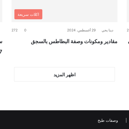
اكلات سريعة
2
دينا يحي
29 أغسطس، 2024
0
272
مقادير ومكونات وصفة البطاطس بالسجق
س
7 خطوات ب
اظهر المزيد
وصفات طبخ