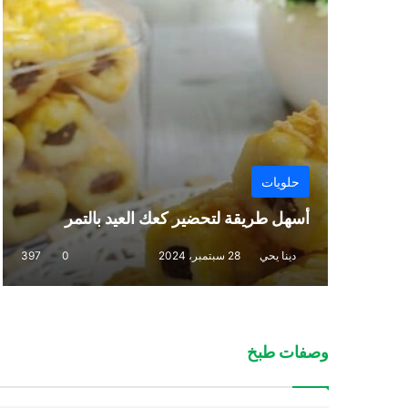
حلويات
أسهل طريقة لتحضير كعك العيد بالتمر
دينا يحي
28 سبتمبر، 2024
0
397
وصفات طبخ