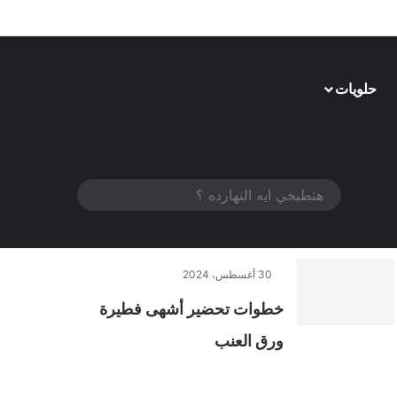
حلويات
الوضع المظلم
هتطبخي
ايه
النهارده
30 أغسطس، 2024
؟
خطوات تحضير أشهى فطيرة
ورق العنب