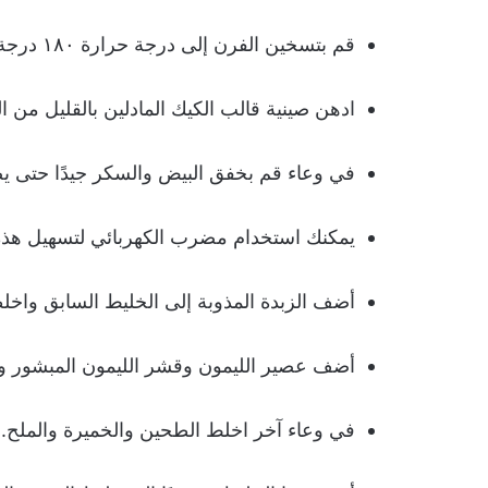
قم بتسخين الفرن إلى درجة حرارة ١٨٠ درجة مئوية واشتغلي في تحضير قوالب الكيك المادلين.
ادهن صينية قالب الكيك المادلين بالقليل من 
في وعاء قم بخفق البيض والسكر جيدًا حتى يصبح
يمكنك استخدام مضرب الكهربائي لتسهيل هذه 
أضف الزبدة المذوبة إلى الخليط السابق واخلطه
أضف عصير الليمون وقشر الليمون المبشور و
في وعاء آخر اخلط الطحين والخميرة والملح.