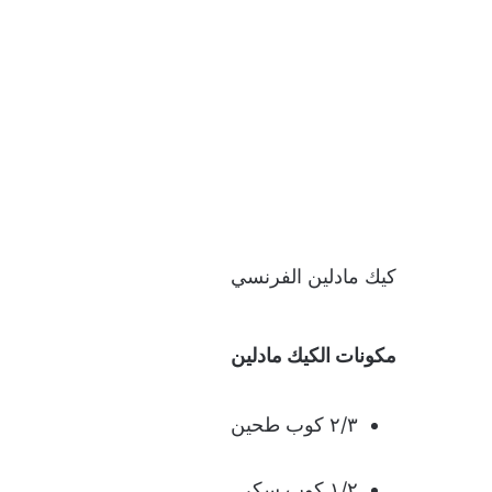
كيك مادلين الفرنسي
مكونات الكيك مادلين
٢/٣ كوب طحين
١/٢ كوب سكر