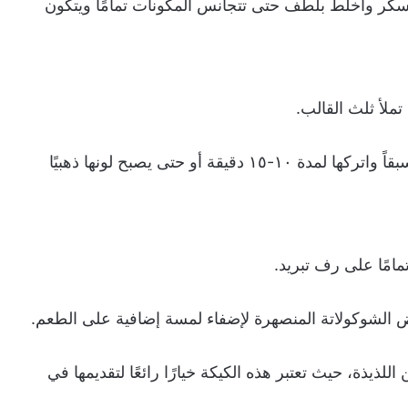
لسكر واخلط بلطف حتى تتجانس المكونات تمامًا ويتكون
ملأ ثلث القالب.
قم بوضع قوالب الكيك في الفرن المُسخّن مسبقاً واتركها لمدة ١٠-١٥ دقيقة أو حتى يصبح لونها ذهبيًا
مامًا على رف تبريد.
 الشوكولاتة المنصهرة لإضفاء لمسة إضافية على الطعم.
لذيذة، حيث تعتبر هذه الكيكة خيارًا رائعًا لتقديمها في