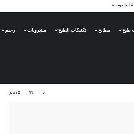
 الخصوصية
 طبخ
مطابخ
تكتيكات الطبخ
مشروبات
رجيم
رنسي والحصول على طعم لذيذ
0
93
2 دقائق