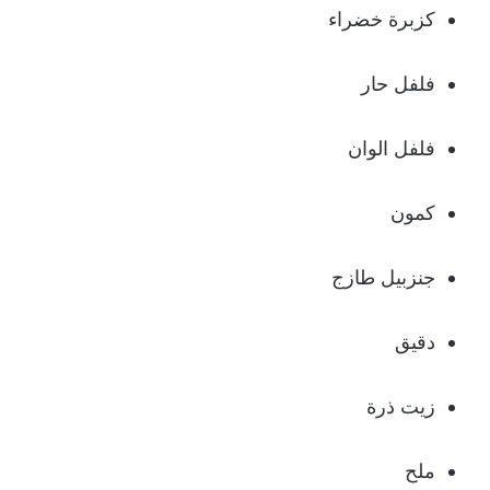
كزبرة خضراء
فلفل حار
فلفل الوان
كمون
جنزبيل طازج
دقيق
زيت ذرة
ملح