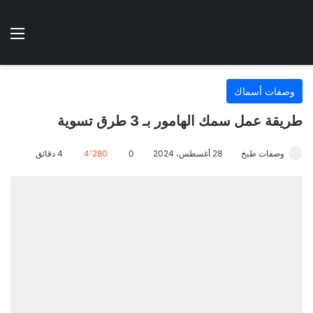
الوضع المظلم
الق
هتطبخي ا
وصفات أسماك
طريقة عمل سمك الهامور بـ 3 طرق تسوية
وصفات طبخ
28 أغسطس، 2024
0
4٬280
4 دقائق