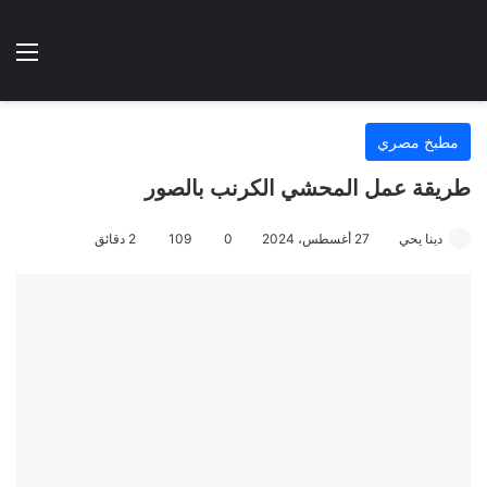
الوضع المظلم
الق
هتطبخي ا
مطبخ مصري
طريقة عمل المحشي الكرنب بالصور
دينا يحي
27 أغسطس، 2024
0
109
2 دقائق