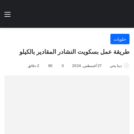
الوضع المظلم
الق
هتطبخي ا
حلويات
طريقة عمل بسكويت النشادر المقادير بالكيلو
دينا يحي
27 أغسطس، 2024
0
90
2 دقائق