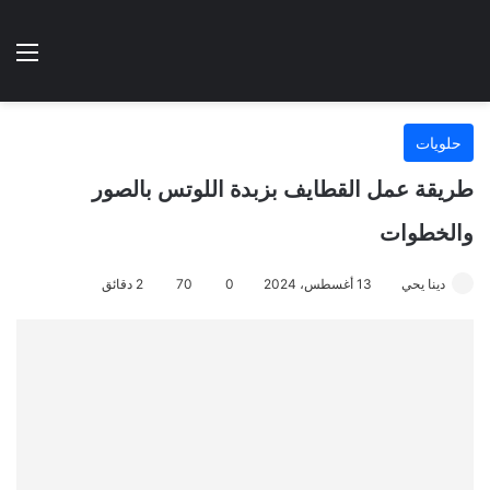
الوضع المظلم
الق
هتطبخي ا
حلويات
طريقة عمل القطايف بزبدة اللوتس بالصور
والخطوات
دينا يحي
13 أغسطس، 2024
0
70
2 دقائق