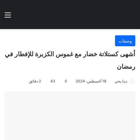
الوضع المظلم
الق
هتطبخي ا
وصفات
أشهى كستلاتة خضار مع غموس الكزبرة للإفطار في
رمضان
دينا يحي
18 أغسطس، 2024
0
43
2 دقائق