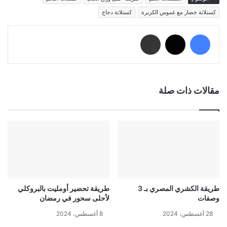
كستلاتة خضار مع غموس الكزبرة
كستلاتة دجاج
فيسبوك
‫X
مشاركة عبر البريد
مقالات ذات صلة
طريقة الكشري المصري بـ 3
طريقة تحضير أومليت بالبروكلي
وصفات
لأحلى سحور في رمضان
28 أغسطس، 2024
8 أغسطس، 2024