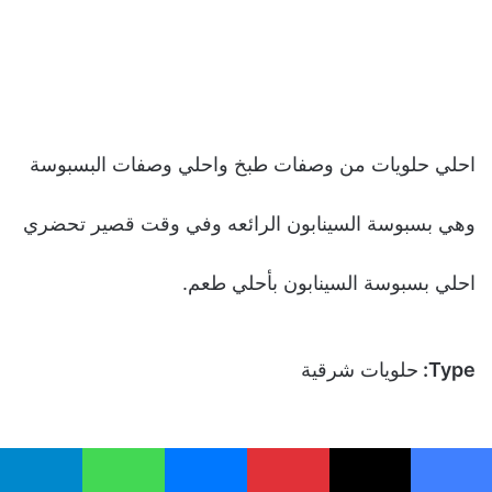
احلي حلويات من وصفات طبخ واحلي وصفات البسبوسة
وهي بسبوسة السينابون الرائعه وفي وقت قصير تحضري
احلي بسبوسة السينابون بأحلي طعم.
Type:
حلويات شرقية
Cuisine:
مطبخ مصري
يسبوك
‫X
بينتيريست
ماسنجر
واتساب
تيلقرام