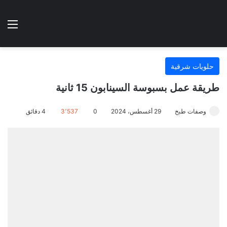
الوضع المظلم
الق
هتطبخي ا
حلويات شرقية
طريقة عمل بسبوسة السينابون 15 ثانية
وصفات طبخ
29 أغسطس، 2024
0
3٬537
4 دقائق