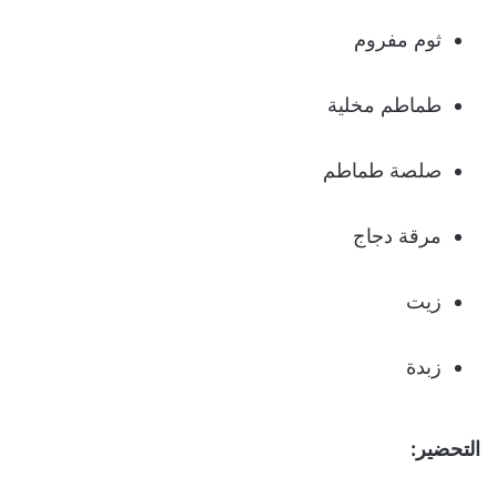
ثوم مفروم
طماطم مخلية
صلصة طماطم
مرقة دجاج
زيت
زبدة
التحضير: