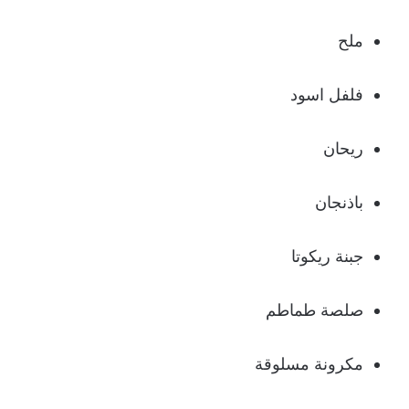
ملح
فلفل اسود
ريحان
باذنجان
جبنة ريكوتا
صلصة طماطم
مكرونة مسلوقة