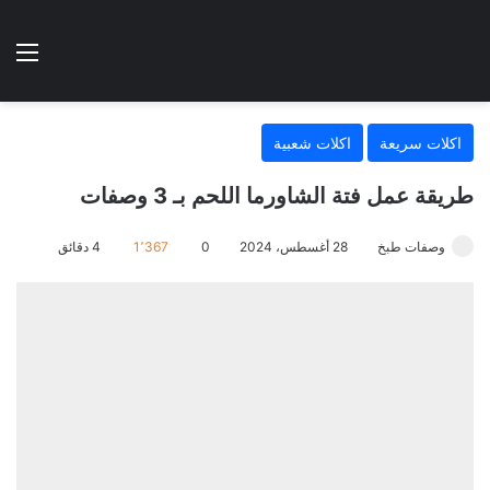
الوضع المظلم
الق
هتطبخي ا
اكلات سريعة
اكلات شعبية
طريقة عمل فتة الشاورما اللحم بـ 3 وصفات
وصفات طبخ
28 أغسطس، 2024
0
1٬367
4 دقائق