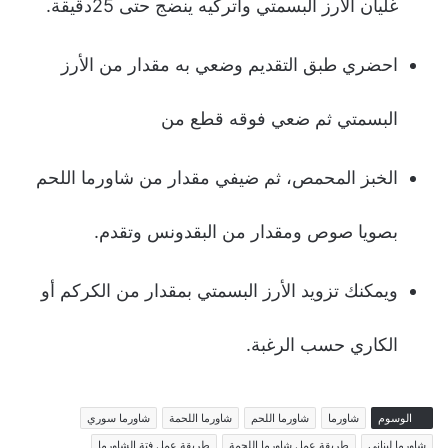
غليان الأرز البسمتي واتركيه ينضج حتى 25دقيقة.
احضري طبق التقديم وضعي به مقدار من الأرز
البسمتي ثم ضعي فوقه قطع من
الخبز المحمص، ثم ضيفي مقدار من شاورما اللحم
بصويا صوص ومقدار من البقدونس وتقدم.
ويمكنك تزويد الأرز البسمتي بمقدار من الكركم أو
الكاري حسب الرغبة.
الوسوم
شاورما
شاورما اللحم
شاورما اللحمة
شاورما سوري
شاورما لبناني
طريقة عمل شاورما اللحمة
طريقة عمل فتة الشاورما