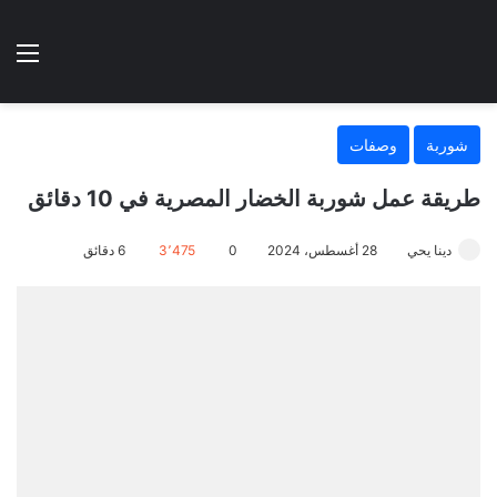
الوضع المظلم
الق
هتطبخي ا
شوربة
وصفات
طريقة عمل شوربة الخضار المصرية في 10 دقائق
دينا يحي
28 أغسطس، 2024
0
3٬475
6 دقائق