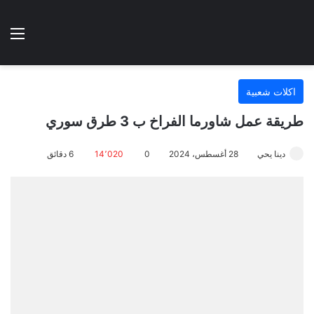
الوضع المظلم
الق
هتطبخي ا
اكلات شعبية
طريقة عمل شاورما الفراخ ب 3 طرق سوري
دينا يحي
28 أغسطس، 2024
0
14٬020
6 دقائق