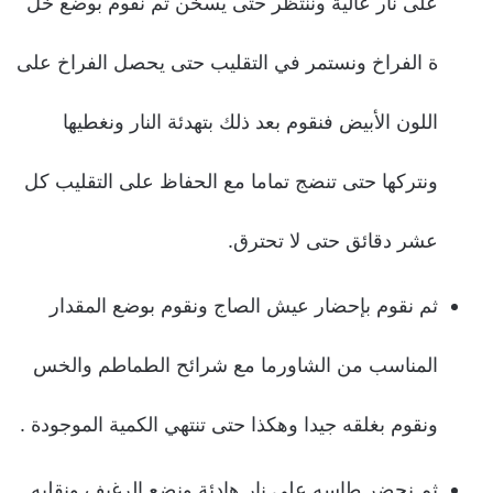
على نار عالية وننتظر حتى يسخن ثم نقوم بوضع خل
ة الفراخ ونستمر في التقليب حتى يحصل الفراخ على
اللون الأبيض فنقوم بعد ذلك بتهدئة النار ونغطيها
ونتركها حتى تنضج تماما مع الحفاظ على التقليب كل
عشر دقائق حتى لا تحترق.
ثم نقوم بإحضار عيش الصاج ونقوم بوضع المقدار
المناسب من الشاورما مع شرائح الطماطم والخس
ونقوم بغلقه جيدا وهكذا حتى تنتهي الكمية الموجودة .
ثم نحضر طاسه على نار هادئة ونضع الرغيف ونقلبه