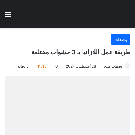
الوضع المظلم
الق
هتطبخي ا
وصفات
طريقة عمل اللازانيا بـ 3 حشوات مختلفة
وصفات طبخ
28 أغسطس، 2024
0
1٬516
5 دقائق