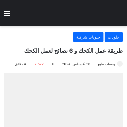
الوضع المظلم
الق
هتطبخي ا
حلويات
حلويات شرقية
طريقة عمل الكحك و 6 نصائح لعمل الكحك
وصفات طبخ
28 أغسطس، 2024
0
7٬572
4 دقائق