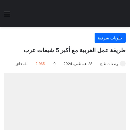
الوضع المظلم
الق
هتطبخي ا
حلويات شرقية
طريقة عمل الغريبة مع أكبر 5 شيفات عرب
وصفات طبخ
28 أغسطس، 2024
0
2٬965
4 دقائق