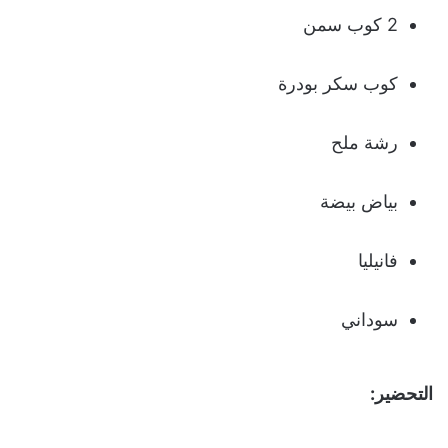
2 كوب سمن
كوب سكر بودرة
رشة ملح
بياض بيضة
فانيليا
سوداني
التحضير: