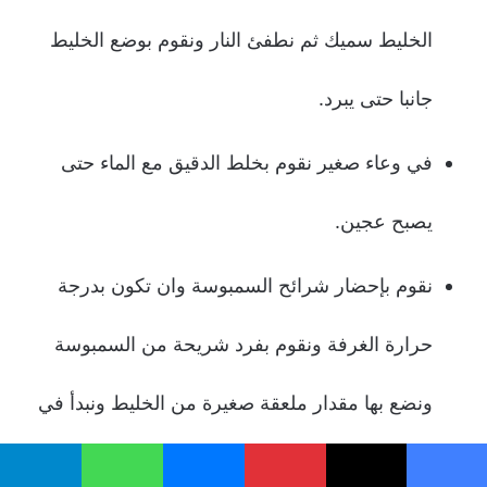
الخليط سميك ثم نطفئ النار ونقوم بوضع الخليط
جانبا حتى يبرد.
في وعاء صغير نقوم بخلط الدقيق مع الماء حتى
يصبح عجين.
نقوم بإحضار شرائح السمبوسة وان تكون بدرجة
حرارة الغرفة ونقوم بفرد شريحة من السمبوسة
ونضع بها مقدار ملعقة صغيرة من الخليط ونبدأ في
لفها عن طريقة المثلثات وعند النهاية يتم وضع القليل
يسبوك
‫X
بينتيريست
ماسنجر
واتساب
تيلقرام