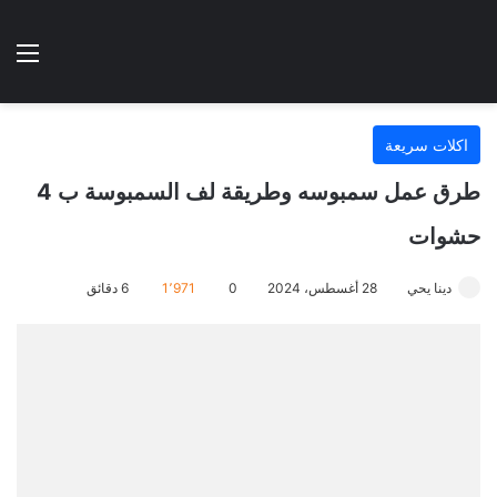
الوضع المظلم
الق
هتطبخي ا
اكلات سريعة
طرق عمل سمبوسه وطريقة لف السمبوسة ب 4
حشوات
دينا يحي
28 أغسطس، 2024
0
1٬971
6 دقائق