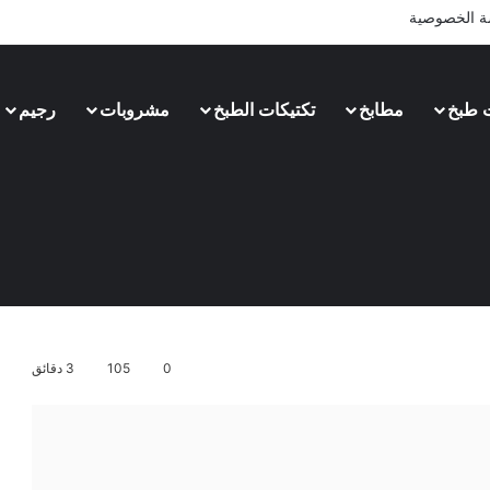
 الخصوصية
 طبخ
مطابخ
تكتيكات الطبخ
مشروبات
رجيم
0
105
3 دقائق