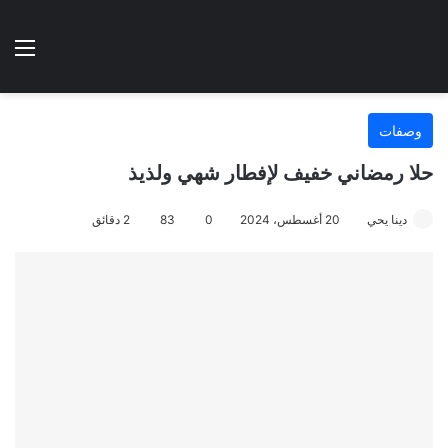
الوضع المظلم
الق
هتطبخي ا
وصفات
حلا رمضاني خفيف لإفطار شهي ولذيذ
دينا يحي
20 أغسطس، 2024
0
83
2 دقائق