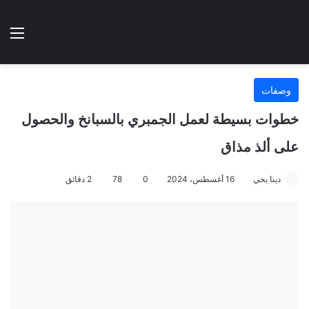
الوضع المظلم
الق
هتطبخي ا
وصفات
خطوات بسيطة لعمل الجمبري بالسبانخ والحصول
على ألذ مذاق
دينا يحي
16 أغسطس، 2024
0
78
2 دقائق