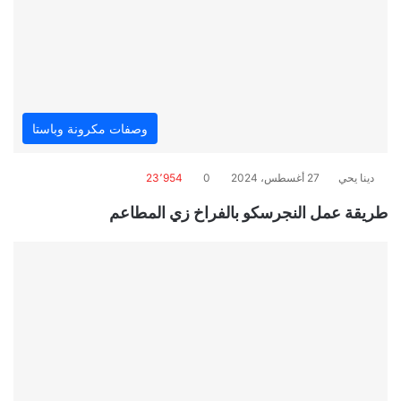
وصفات مكرونة وباستا
دينا يحي
27 أغسطس، 2024
0
23٬954
طريقة عمل النجرسكو بالفراخ زي المطاعم