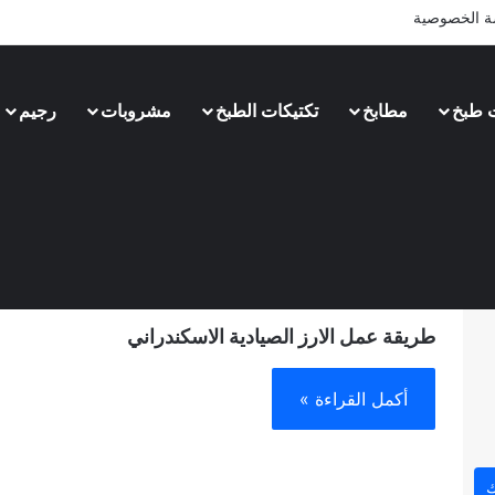
 الخصوصية
 طبخ
مطابخ
تكتيكات الطبخ
مشروبات
رجيم
دينا يحي
27 أغسطس، 2024
0
3٬957
طريقة عمل الارز الصيادية الاسكندراني
أكمل القراءة »
ك