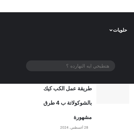
حلويات
الوصفات الأكثر مشاهدة
الوضع المظلم
هتطبخي
ايه
النهارده
طريقة عمل الكب كيك
؟
بالشوكولاتة ب 4 طرق
مشهورة
28 أغسطس، 2024