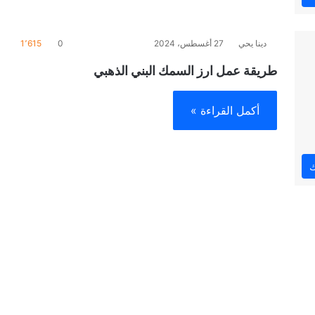
دينا يحي
27 أغسطس، 2024
0
1٬615
طريقة عمل ارز السمك البني الذهبي
أكمل القراءة »
ك