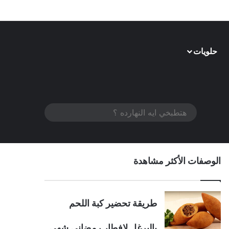
حلويات
الوضع المظلم
هتطبخي
ايه
النهارده
الوصفات الأكثر مشاهدة
؟
طريقة تحضير كبة اللحم
بالبرغل لإفطار رمضاني شهي