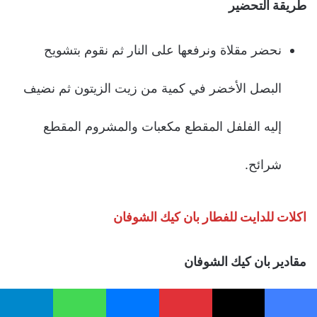
طريقة التحضير
نحضر مقلاة ونرفعها على النار ثم نقوم بتشويح
البصل الأخضر في كمية من زيت الزيتون ثم نضيف
إليه الفلفل المقطع مكعبات والمشروم المقطع
شرائح.
اكلات للدايت للفطار
بان كيك الشوفان
مقادير بان كيك الشوفان
حبة واحدة من الموز الناضج.
يسبوك
‫X
بينتيريست
ماسنجر
واتساب
تيلقرام