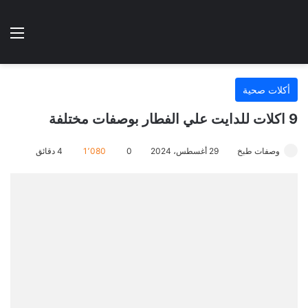
الوضع المظلم
الق
هتطبخي ا
أكلات صحية
9 اكلات للدايت علي الفطار بوصفات مختلفة
وصفات طبخ
29 أغسطس، 2024
0
1٬080
4 دقائق