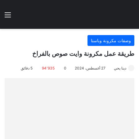
الوضع المظلم
الق
هتطبخي ا
وصفات مكرونة وباستا
طريقة عمل مكرونة وايت صوص بالفراخ
دينا يحي
27 أغسطس، 2024
0
94٬935
5 دقائق