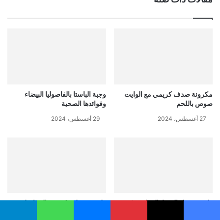
مكرونة صدف كريمي مع الوايت
وجبة الباستا بالفاصوليا البيضاء
صوص باللحم
وفوائدها الصحية
27 أغسطس، 2024
29 أغسطس، 2024
طريقة عمل البيتزا بالفراخ و 3
طريقة عمل مكرونة بالبشاميل
وصفات جديدة لعجينة البيتزا
والخضار و 4 طرق جديدة
يسبوك
‫X
بينتيريست
ماسنجر
واتساب
تيلقرام