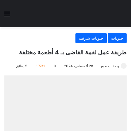
الوضع المظلم
الق
هتطبخي ا
حلويات
حلويات شرقية
طريقة عمل لقمة القاضى بـ 4 أطعمة مختلفة
وصفات طبخ
28 أغسطس، 2024
0
1٬531
5 دقائق