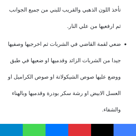
تأخذ اللون الذهبي والقريب للبني من جميع الجوانب
ثم ارفعيها من علي النار.
ضعي لقمة القاضي في الشربات ثم اخرجيها وصفيها
جيدا من الشربات الزائد وقدميها او ضعيها في طبق
ووضع عليها صوص الشيكولاتة او صوص الكراميل او
العسل الابيض او رشة سكر بودرة وقدميها وبالهناء
والشفاء.
نصائح طريقة عمل لقمة القاضى:
يسبوك
‫X
بينتيريست
ماسنجر
واتساب
تيلقرام