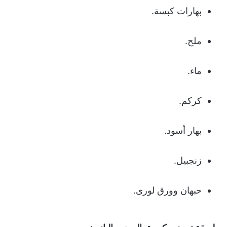
بهارات كبسة.
ملح.
ماء.
كركم.
بهار أسود.
زنجبيل.
حبهان وورق لورى.