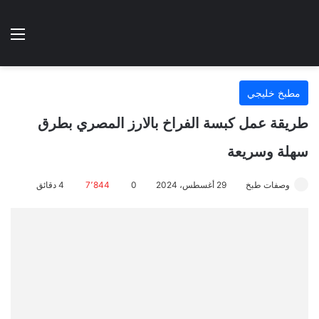
الوضع المظلم
الق
هتطبخي ا
مطبخ خليجي
طريقة عمل كبسة الفراخ بالارز المصري بطرق
سهلة وسريعة
وصفات طبخ
29 أغسطس، 2024
0
7٬844
4 دقائق