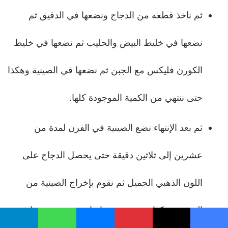
ثم ناخذ قطعه من الدجاج ونضعها في الدقيق ثم
نضعها في خليط البيض والحليب ثم نضعها في خليط
الكورن فليكس مع الجبن ثم نضعها في الصينية وهكذا
حتى ننتهي من الكمية الموجودة كلها.
ثم بعد الإنتهاء نضع الصينية في الفرن لمدة من
عشرين إلى ثلاثين دقيقة حتى يحصل الدجاج على
اللون الذهبي الجميل ثم نقوم بإخراج الصينية من
الفرن ونتركها حتي تبرد نوعا ما ثم نقوم بوضعها في
يسبوك
‫X
بينتيريست
ماسنجر
واتساب
تيلقرام