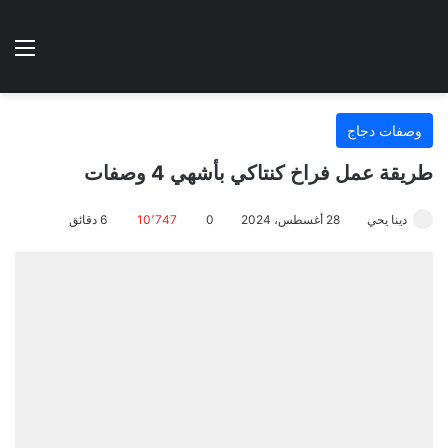
الوضع المظلم
الق
هتطبخي ا
وصفات دجاج
طريقة عمل فراخ كنتاكي بأشهي 4 وصفات
دينا يحي
28 أغسطس، 2024
0
10٬747
6 دقائق