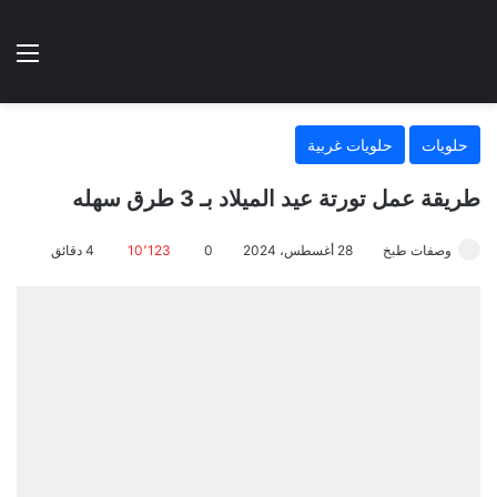
الوضع المظلم
الق
هتطبخي ا
حلويات
حلويات غربية
طريقة عمل تورتة عيد الميلاد بـ 3 طرق سهله
وصفات طبخ
28 أغسطس، 2024
0
10٬123
4 دقائق