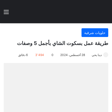
الوضع المظلم
الق
هتطبخي ا
حلويات شرقية
طريقة عمل بسكوت الشاي بأجمل 5 وصفات
دينا يحي
28 أغسطس، 2024
0
3٬494
6 دقائق