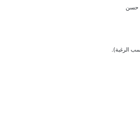
 حسن
ب الرغبة).