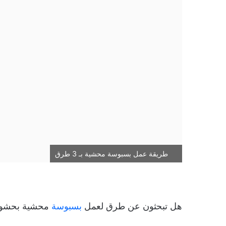
طريقة عمل بسبوسة محشية بـ 3 طرق
هل تبحثون عن طرق لعمل
بسبوسة
محشية بحشوا