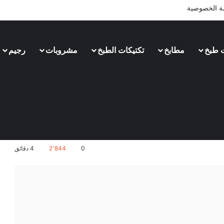
 الخصوصية
 طبخ
مطابخ
تكتيكات الطبخ
مشروبات
رجيم
0
2٬844
4 دقائق