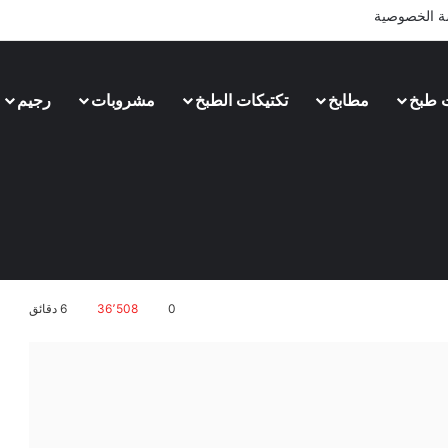
 الخصوصية
 طبخ
مطابخ
تكتيكات الطبخ
مشروبات
رجيم
0
36٬508
6 دقائق