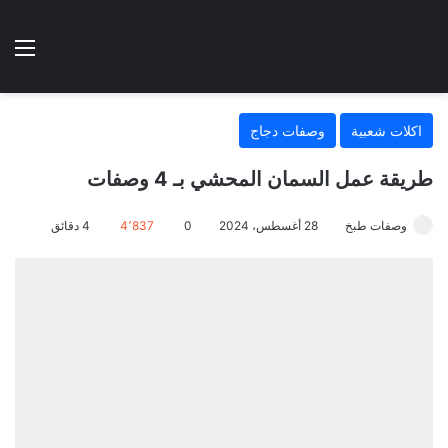
الوضع المظلم
الق
هتطبخي ا
اكلات شعبية
وصفات دجاج
طريقة عمل السمان المحشي بـ 4 وصفات
وصفات طبخ
28 أغسطس، 2024
0
4٬837
4 دقائق