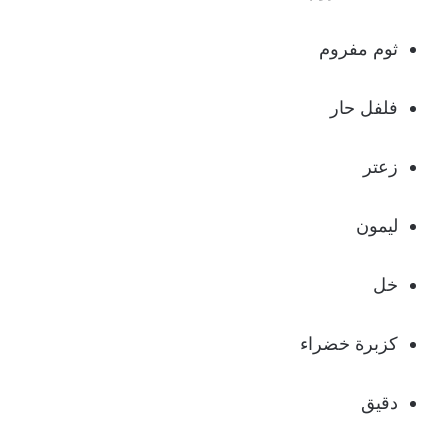
ثوم مفروم
فلفل حار
زعتر
ليمون
خل
كزبرة خضراء
دقيق