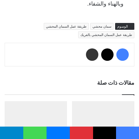
وبالهناء والشفاء.
الوسوم
سمان محشي
طريقة عمل السمان المحشي
طريقة عمل السمان المحشي بالفريك
فيسبوك
‫X
مشاركة عبر البريد
مقالات ذات صلة
يسبوك
‫X
بينتيريست
ماسنجر
واتساب
تيلقرام