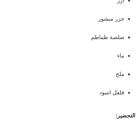
ارز
جزر مبشور
صلصة طماطم
ماء
ملح
فلفل اسود
التحضير: