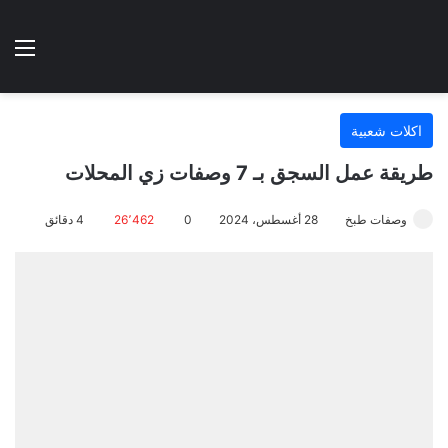
الوضع المظلم
الق
هتطبخي ا
اكلات شعبية
طريقة عمل السجق بـ 7 وصفات زي المحلات
وصفات طبخ
28 أغسطس، 2024
0
26٬462
4 دقائق