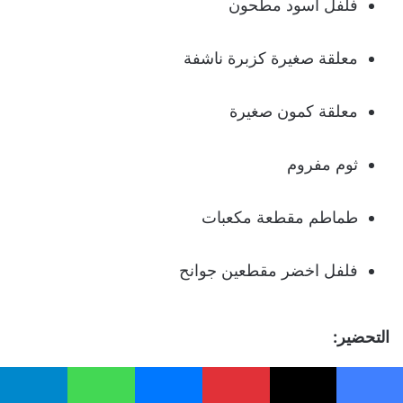
فلفل أسود مطحون
معلقة صغيرة كزبرة ناشفة
معلقة كمون صغيرة
ثوم مفروم
طماطم مقطعة مكعبات
فلفل اخضر مقطعين جوانح
التحضير:
قومي بوضع الطاسة علي النار وضعي فيها الزيت
يسبوك
‫X
بينتيريست
ماسنجر
واتساب
تيلقرام