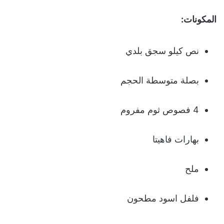
المكونات:
نص كيلو سجق بلدي
بصلة متوسطة الحجم
4 فصوص ثوم مفروم
بهارات فاهيتا
ملح
فلفل اسود مطحون