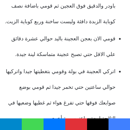
باودر والدقيق فوق العجين ثم قومي باضافة نصف
كوباية الزبدة دافئة وليست ساخنة وربع كوباية الزيت.
قومي الان بعجن العجينة باليد حوالي عشرة دقائق
علي الاقل حتي تصبح عجينة متماسكة لينة جيدة.
اتركي العجينة في بولة وقومي بتغطيتها جيدا واتركيها
حوالي ساعتين حتي تخمر جيدا ثم قومي بوضع
صوابعك فوقها حتي تفرغ هواء ثم غطيها وضعيها في
الثلاجة لمدة ساعتين مرة أخري.
يسبوك
‫X
بينتيريست
ماسنجر
واتساب
تيلقرام