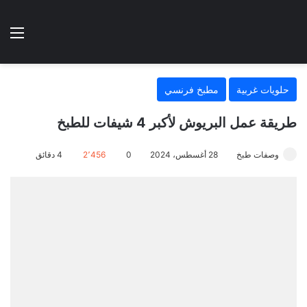
الوضع المظلم
الق
هتطبخي ا
حلويات غربية
مطبخ فرنسي
طريقة عمل البريوش لأكبر 4 شيفات للطبخ
وصفات طبخ
28 أغسطس، 2024
0
2٬456
4 دقائق