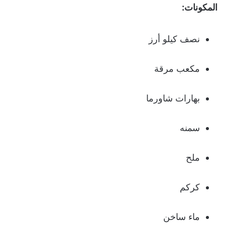
المكونات:
نصف كيلو أرز
مكعب مرقة
بهارات شاورما
سمنه
ملح
كركم
ماء ساخن