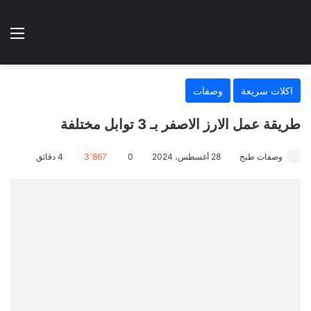
الوضع المظلم
الق
هتطبخي ا
اكلات سريعة
وصفات
طريقة عمل الارز الاصفر بـ 3 توابل مختلفة
وصفات طبخ
28 أغسطس، 2024
0
3٬867
4 دقائق