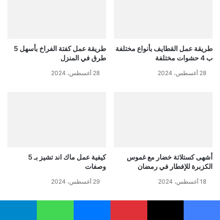
طريقة عمل القطايف بأنواع مختلفة
طريقة عمل كفتة الفراخ بأسهل 5
ب 4 حشوات مختلفة
طرق في المنزل
28 أغسطس، 2024
28 أغسطس، 2024
أشهى كستلاتة خضار مع غموس
كيفية عمل ماك اند تشيز بـ 5
الكزبرة للإفطار في رمضان
وصفات
18 أغسطس، 2024
29 أغسطس، 2024
مكونات وطريقة تحضير صينية
الخضار باللحم المفروم والبطاطس
يسبوك
‫X
بينتيريست
ماسنجر
واتساب
تيلقرام