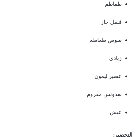
طماطم
فلفل حار
صوص طماطم
زبادي
عصير ليمون
بقدونس مفروم
عيش
التحضير: