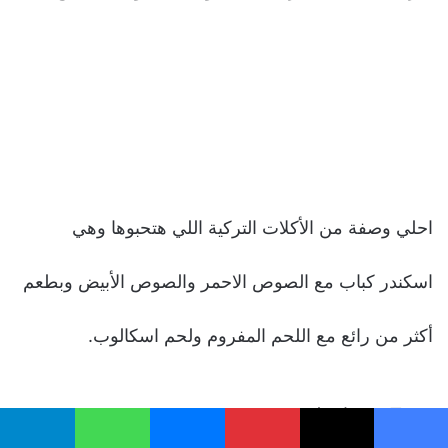
احلي وصفة من الأكلات التركية اللي هتحبوها وهي
اسكندر كباب مع الصوص الاحمر والصوص الأبيض وبطعم
أكثر من رائع مع اللحم المفروم ولحم اسكالوب.
Type:
وصفات لحوم
يسبوك
‫X
بينتيريست
ماسنجر
واتساب
تيلقرام