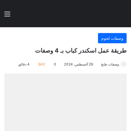
الوضع المظلم
الق
هتطبخي ا
وصفات لحوم
طريقة عمل اسكندر كباب بـ 4 وصفات
وصفات طبخ
29 أغسطس، 2024
0
943
4 دقائق