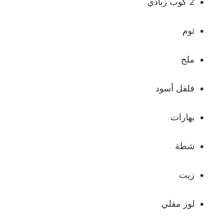
2 كوب زبادي
ثوم
ملح
فلفل أسود
بهارات
شطة
زيت
لوز مقلي