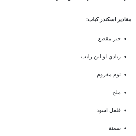
مقادير اسكندر كباب:
خبز مقطع
زبادي او لبن رايب
ثوم مفروم
ملح
فلفل اسود
سمنة