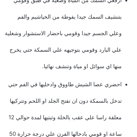
ارفعي السمك من المياة وضعيه في طبق وقومي
بتنشيف السمك جيدا بفوطة من الخياشيم والفم
وعلي الجسم جيدا وقومي باحضار الاستشوار وشغلية
علي البارد وقومي بتوجيهه علي السمكة حتي يخرج
منها اي سوائل او مياة وتنشف نهائيا.
احضري عصا الشيش طاووق وادخليها في الفم حتي
تدخل بالسمكة دون ان تفتح الجلد او اللحم وتتركيها
معلقة راسا علي عقب بالخلة وثبتيها لمدة حوالي 12
ساعة او قومي بادخالها الفرن علي درجة حرارة 50