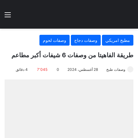
الوضع المظلم
الق
هتطبخي ا
مطبخ امريكي
وصفات دجاج
وصفات لحوم
طريقة الفاهيتا من وصفات 6 شيفات أكبر مطاعم
وصفات طبخ
28 أغسطس، 2024
0
7٬045
4 دقائق