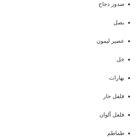
صدور دجاج
بصل
عصير ليمون
خل
بهارات
فلفل حار
فلفل ألوان
طماطم