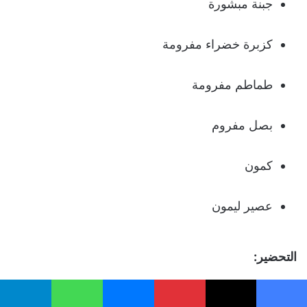
جبنة مبشورة
كزبرة خضراء مفرومة
طماطم مفرومة
بصل مفروم
كمون
عصير ليمون
التحضير:
أحضري طاسة علي النار وضعي فيها معلقة زيت حتي
يسبوك
‫X
بينتيريست
ماسنجر
واتساب
تيلقرام