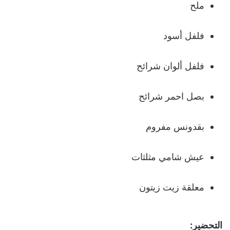
ملح
فلفل أسود
فلفل ألوان شرائح
بصل احمر شرائح
بقدونس مفروم
عيش شامي مثلثات
معلقة زيت زيتون
التحضير: