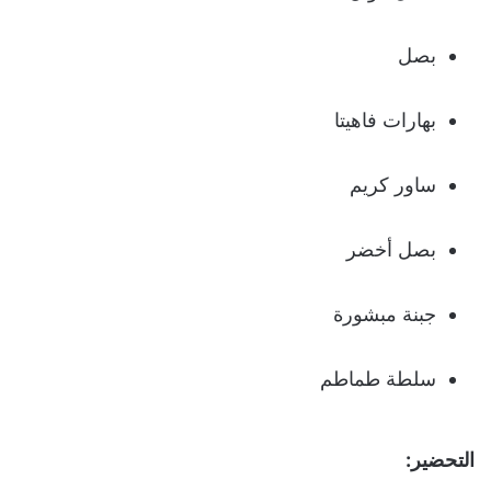
بصل
بهارات فاهيتا
ساور كريم
بصل أخضر
جبنة مبشورة
سلطة طماطم
التحضير: