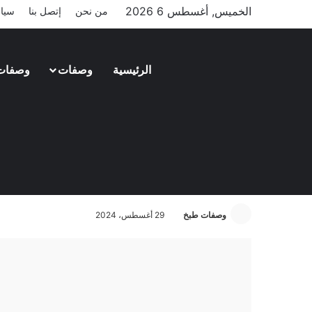
الخميس, أغسطس 6 2026
من نحن
إتصل بنا
سيا
الرئيسية
وصفات
وصفات
حلويات غربية
طريقة البان كيك ميني في 5 خطوات سهله
وصفات طبخ
29 أغسطس، 2024