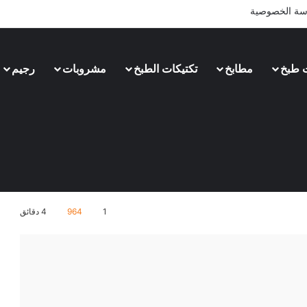
سة الخصوصية
 طبخ
مطابخ
تكتيكات الطبخ
مشروبات
رجيم
1
964
4 دقائق