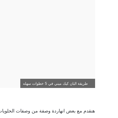
طريقة البان كيك ميني في 5 خطوات سهله
هنقدم مع بعض انهاردة وصفة من وصفات الحلويات