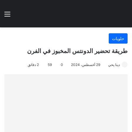
الوضع المظلم
الق
هتطبخي ا
حلويات
طريقة تحضير الدونتس المخبوز في الفرن
دينا يحي
29 أغسطس، 2024
0
59
2 دقائق