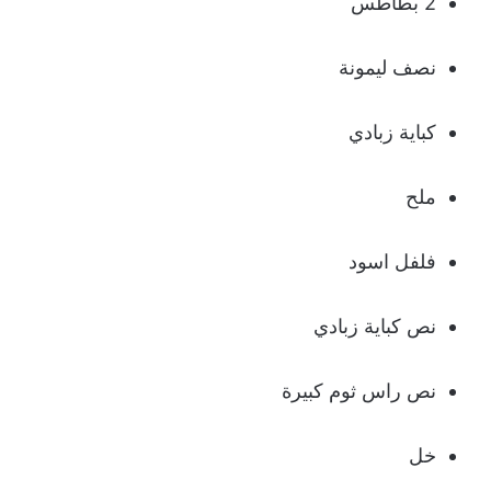
2 بطاطس
نصف ليمونة
كباية زبادي
ملح
فلفل اسود
نص كباية زبادي
نص راس ثوم كبيرة
خل