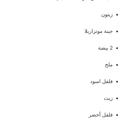
زيتون
جبنة موتزاريلا
2 بيضة
ملح
فلفل اسود
زيت
فلفل أخضر