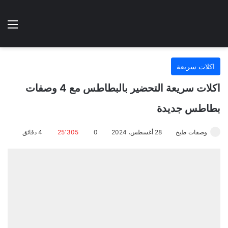
الوضع المظلم
الق
هتطبخي ا
اكلات سريعة
اكلات سريعة التحضير بالبطاطس مع 4 وصفات
بطاطس جديدة
وصفات طبخ
28 أغسطس، 2024
0
25٬305
4 دقائق