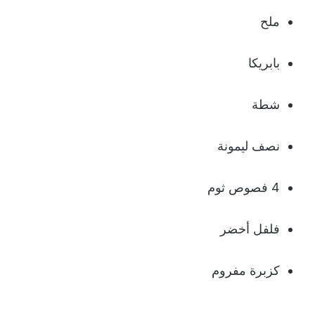
ملح
بابريكا
شطة
نصف ليمونة
4 فصوص ثوم
فلفل أخضر
كزبرة مفروم