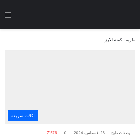
الوضع المظلم
الق
هتطبخي ا
طريقة كفتة الارز
اكلات سريعة
وصفات طبخ
28 أغسطس، 2024
0
7٬576