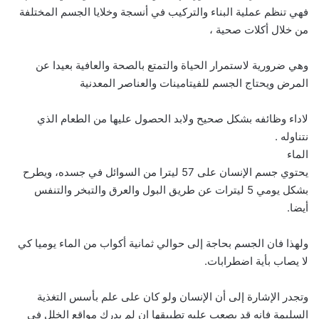
فهي تنظم عملية البناء والتركيب في أنسجة وخلايا الجسم المختلفة
من خلال أكلات صحية ،
وهي ضرورية لاستمرار الحياة والتمتع بالصحة والعافية بعيدا عن
المرض ويحتاج الجسم للفيتامينات والعناصر المعدنية
لاداء وظائفه بشكل صحيح ولابد الحصول عليها من الطعام الذي
نتناوله .
الماء
يحتوي جسم الإنسان على 57 ليترا من السوائل في جسده، ويطرح
بشكل يومي 5 ليترات عن طريق البول والعرق والتبخر والتنفس
أيضا.
ولهذا فان الجسم بحاجة إلى حوالي ثمانية أكواب من الماء يوميا كي
لا يصاب بأية اضطرابات.
وتجدر الإشارة إلى أن الإنسان ولو كان على علم بأسس التغذية
السليمة فانه قد يصعب عليه تطبيقها ان لم يدرك مواقع الخلل في