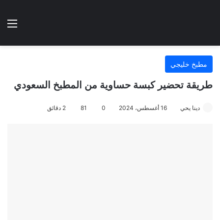
الوضع المظلم
الق
هتطبخي ا
مطبخ خليجي
طريقة تحضير كبسة حساوية من المطبخ السعودي
دينا يحي
16 أغسطس، 2024
0
81
2 دقائق