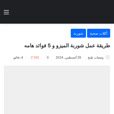
الوضع المظلم
الق
هتطبخي ا
أكلات صحية
شوربة
طريقة عمل شوربة الميزو و 5 فوائد هامه
وصفات طبخ
29 أغسطس، 2024
0
2٬263
4 دقائق