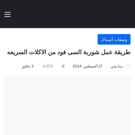
الوضع المظلم
الق
هتطبخي ا
وصفات أسماك
طريقة عمل شوربة السى فود من الاكلات السريعه
دينا يحي
27 أغسطس، 2024
0
4٬273
3 دقائق