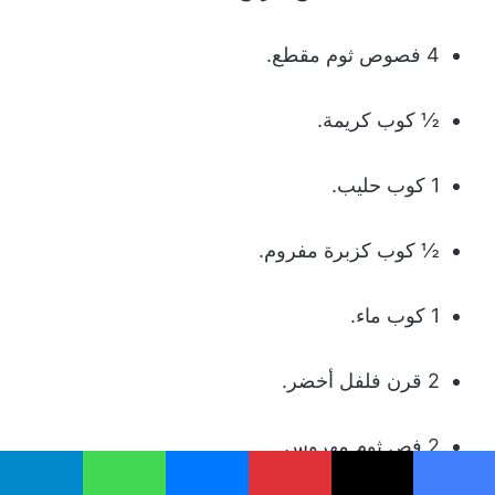
4 فصوص ثوم مقطع.
½ كوب كريمة.
1 كوب حليب.
½ كوب كزبرة مفروم.
1 كوب ماء.
2 قرن فلفل أخضر.
2 فص ثوم مهروس.
يسبوك
‫X
بينتيريست
ماسنجر
واتساب
تيلقرام