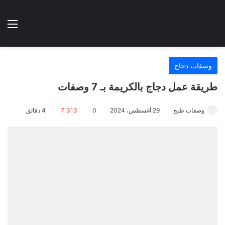
الوضع المظلم
الق
هتطبخي ا
وصفات دجاج
طريقة عمل دجاج بالكريمة بـ 7 وصفات
وصفات طبخ
29 أغسطس، 2024
0
7٬313
4 دقائق