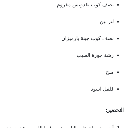
نصف كوب بقدونس مفروم
لتر لبن
نصف كوب جبنة بارميزان
رشة جوزة الطيب
ملح
فلفل اسود
التحضير:
أحضري حلة علي النار وضعي فيها اللبن ورشة جوزة