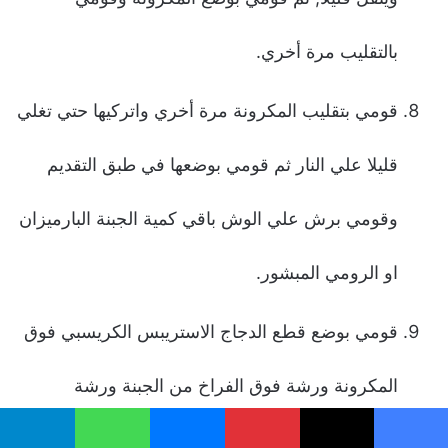
بالتقليب مرة أخري.
قومي بتقليب المكرونة مرة أخري واتركيها حتي تغلي
قليلا علي النار ثم قومي بوضعها في طبق التقديم
وقومي برش علي الوش باقي كمية الجبنة البارميزان
او الرومي المبشور.
قومي بوضع قطع الدجاج الاستريبس الكريسبي فوق
المكرونة ورشة فوق الفراخ من الجبنة ورشة
بقدونس مفروم وبالهناء والشفاء.
يسبوك
‫X
بينتيريست
ماسنجر
واتساب
تيلقرام