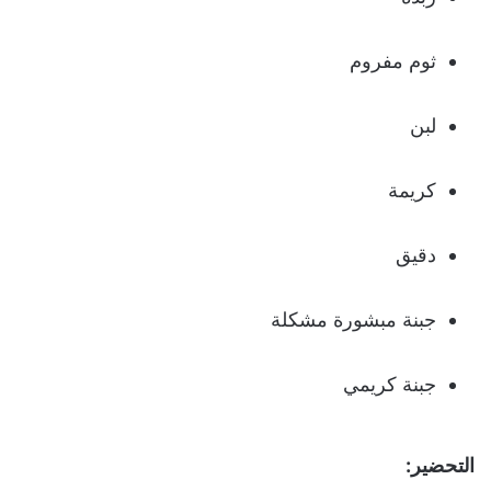
ثوم مفروم
لبن
كريمة
دقيق
جبنة مبشورة مشكلة
جبنة كريمي
التحضير: