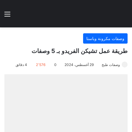
الوضع المظلم
الق
هتطبخي ا
وصفات مكرونة وباستا
طريقة عمل تشيكن الفريدو بـ 5 وصفات
وصفات طبخ
29 أغسطس، 2024
0
2٬576
4 دقائق